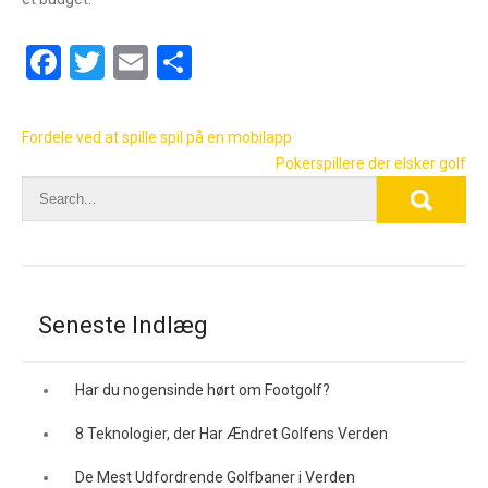
F
T
E
S
a
wi
m
h
ce
tt
ail
ar
Post
Fordele ved at spille spil på en mobilapp
b
er
e
navigation
Pokerspillere der elsker golf
o
o
k
Seneste Indlæg
Har du nogensinde hørt om Footgolf?
8 Teknologier, der Har Ændret Golfens Verden
De Mest Udfordrende Golfbaner i Verden