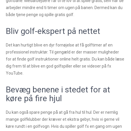
golfbane. Medarbejdere får ofte lov til at spille gratis, selv når de
arbejder mindre end ti timer om ugen på banen. Dermed kan du
både tjene penge og spille gratis golf.
Bliv golf-ekspert på nettet
Det kan hurtigt blive en dyr fornøjelse at få golftimer af en
professionel instruktør. Til gengæld er der masser muligheder
for at finde golf instruktioner online helt gratis. Du kan både læse
dig frem til at blive en god golfspiller eller se videoer på fx
YouTube.
Bevæg benene i stedet for at
køre på fire hjul
Du kan også spare penge på at gå fra hul til hul. Der er nemlig
mange golfklubber der kræver et ekstra gebyr, hvis vi gerne vil
køre rundt i en golfvogn. Hvis du spiller golf fx en gang om ugen