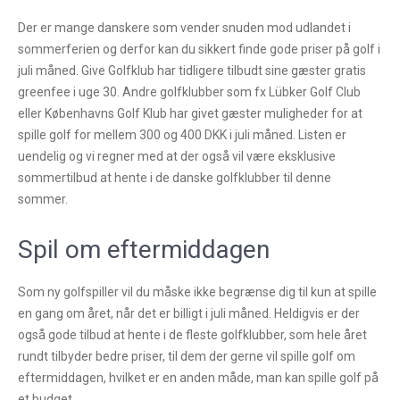
Der er mange danskere som vender snuden mod udlandet i
sommerferien og derfor kan du sikkert finde gode priser på golf i
juli måned. Give Golfklub har tidligere tilbudt sine gæster gratis
greenfee i uge 30. Andre golfklubber som fx Lübker Golf Club
eller Københavns Golf Klub har givet gæster muligheder for at
spille golf for mellem 300 og 400 DKK i juli måned. Listen er
uendelig og vi regner med at der også vil være eksklusive
sommertilbud at hente i de danske golfklubber til denne
sommer.
Spil om eftermiddagen
Som ny golfspiller vil du måske ikke begrænse dig til kun at spille
en gang om året, når det er billigt i juli måned. Heldigvis er der
også gode tilbud at hente i de fleste golfklubber, som hele året
rundt tilbyder bedre priser, til dem der gerne vil spille golf om
eftermiddagen, hvilket er en anden måde, man kan spille golf på
et budget.