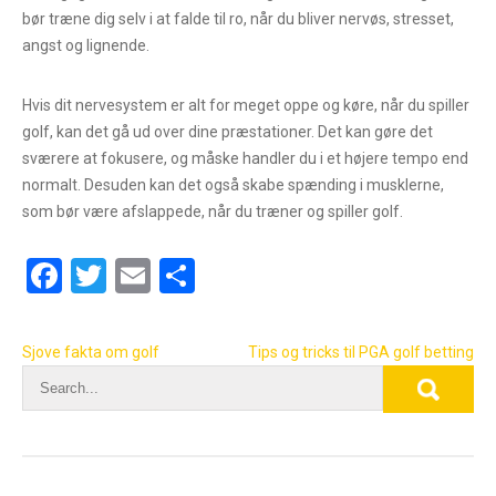
bør træne dig selv i at falde til ro, når du bliver nervøs, stresset,
angst og lignende.
Hvis dit nervesystem er alt for meget oppe og køre, når du spiller
golf, kan det gå ud over dine præstationer. Det kan gøre det
sværere at fokusere, og måske handler du i et højere tempo end
normalt. Desuden kan det også skabe spænding i musklerne,
som bør være afslappede, når du træner og spiller golf.
F
T
E
S
a
wi
m
h
ce
tt
ail
ar
Post
Sjove fakta om golf
Tips og tricks til PGA golf betting
b
er
e
navigation
o
o
k