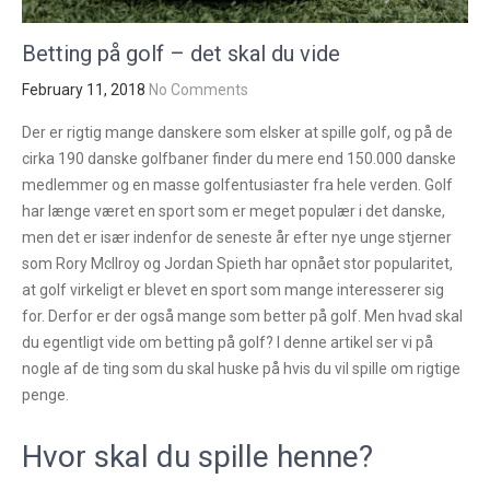
Betting på golf – det skal du vide
February 11, 2018
No Comments
Der er rigtig mange danskere som elsker at spille golf, og på de
cirka 190 danske golfbaner finder du mere end 150.000 danske
medlemmer og en masse golfentusiaster fra hele verden. Golf
har længe været en sport som er meget populær i det danske,
men det er især indenfor de seneste år efter nye unge stjerner
som Rory McIlroy og Jordan Spieth har opnået stor popularitet,
at golf virkeligt er blevet en sport som mange interesserer sig
for.
Derfor er der også mange som better på golf. Men hvad skal
du egentligt vide om betting på golf? I denne artikel ser vi på
nogle af de ting som du skal huske på hvis du vil spille om rigtige
penge.
Hvor skal du spille henne?