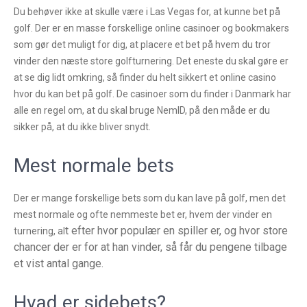
Du behøver ikke at skulle være i Las Vegas for, at kunne bet på
golf. Der er en masse forskellige online casinoer og bookmakers
som gør det muligt for dig, at placere et bet på hvem du tror
vinder den næste store golfturnering. Det eneste du skal gøre er
at se dig lidt omkring, så finder du helt sikkert et online casino
hvor du kan bet på golf. De casinoer som du finder i Danmark har
alle en regel om, at du skal bruge NemID, på den måde er du
sikker på, at du ikke bliver snydt.
Mest normale bets
Der er mange forskellige bets som du kan lave på golf, men det
mest normale og ofte nemmeste bet er, hvem der vinder en
t efter hvor populær en spiller er, og hvor store
turnering, al
chancer der er for at han vinder, så får du pengene tilbage
et vist antal gange.
Hvad er sidebets?